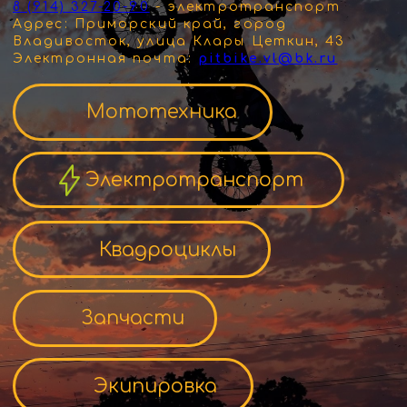
Электротранспорт
Квадроциклы
Запчасти
Экипировка
Скидки и акции
«Помни —
мечты сбываются. Возможно, сейчас самое время?»