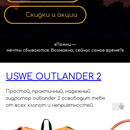
USWE OUTLANDER 2
Простой, практичный, надежный
Regulmoto
Ajerra
BSE
JHL
гидратор outlander 2 освободит тебя
от всех хлопот и неприятностей
Электротранспорт