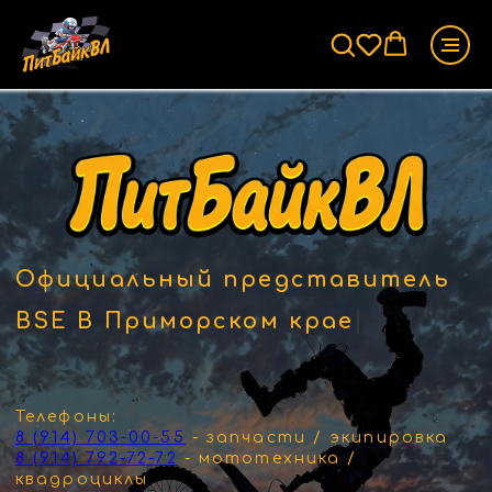
Официальный представитель
BSE В Приморском кра
|
Телефоны:
8 (914) 703-00-55
- запчасти / экипировка
8 (914) 792-72-72
- мототехника /
квадроциклы
8 (914) 327-20-90
- электротранспорт
Адрес: Приморский край, город
Владивосток, улица Клары Цеткин, 43
Электронная почта:
pitbike.vl@bk.ru
Мототехника