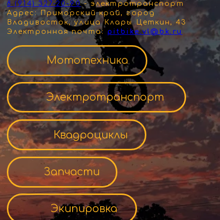
Электротранспорт
Квадроциклы
Запчасти
Экипировка
Скидки и акции
«Помни —
мечты сбываются. Возможно, сейчас самое время?»