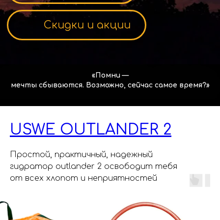
USWE OUTLANDER 2
Простой, практичный, надежный
Regulmoto
Ajerra
BSE
JHL
гидратор outlander 2 освободит тебя
от всех хлопот и неприятностей
Электротранспорт