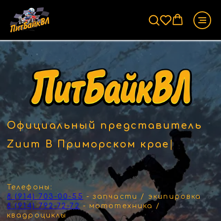
Официальный представитель
Zuum В Приморском крае
|
Телефоны:
8 (914) 703-00-55
- запчасти / экипировка
8 (914) 792-72-72
- мототехника /
квадроциклы
8 (914) 327-20-90
- электротранспорт
Адрес: Приморский край, город
Владивосток, улица Клары Цеткин, 43
Электронная почта:
pitbike.vl@bk.ru
Мототехника