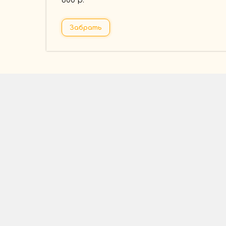
600
р.
Забрать