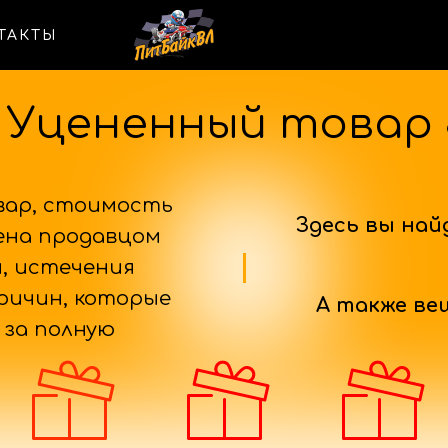
ТАКТЫ
Уцененный товар
вар, стоимость
Здесь вы най
ена продавцом
й, истечения
причин, которые
А также ве
 за полную