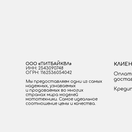
ООО «ПИТБАЙКВЛ»
КЛИЕН
ИНН: 2543090748
ОГРН: 1162536054042
Оплат
доста
Мы предоставляем одни из самых
надежных, узнаваемых
Креди
и продоваемых во многих
странах мира моделей
мототехники. Самое идеальное
соотношение цены и качества.