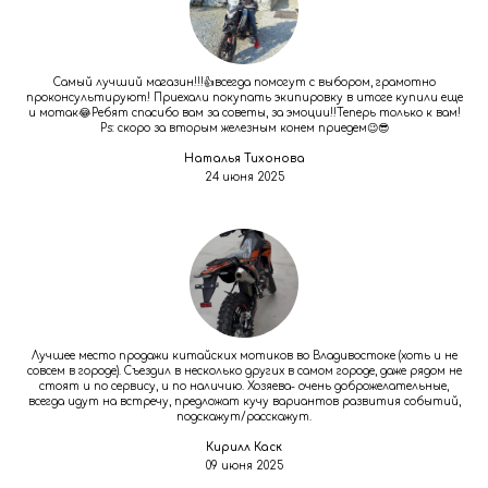
Самый лучший магазин!!!👍всегда помогут с выбором, грамотно
проконсультируют! Приехали покупать экипировку в итоге купили еще
и мотак😂Ребят спасибо вам за советы, за эмоции!!Теперь только к вам!
Ps: скоро за вторым железным конем приедем😉😎
Наталья Тихонова
24 июня 2025
Лучшее место продажи китайских мотиков во Владивостоке (хоть и не
совсем в городе). Съездил в несколько других в самом городе, даже рядом не
стоят и по сервису, и по наличию. Хозяева- очень доброжелательные,
всегда идут на встречу, предложат кучу вариантов развития событий,
подскажут/расскажут.
Кирилл Каск
09 июня 2025