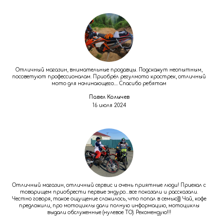
Отличный магазин, внимательные продавцы. Подскажут неопытным,
посоветуют профессионалам. Приобрёл регулмото крострек, отличный
мото для начинающего.... Спасибо ребятам
Павел Колычев
16 июля 2024
Отличный магазин, отличный сервис и очень приятные люди! Приехал с
товарищем приобрести первые эндуро…все показали и рассказали.
Честно говоря, такое ощущение сложилось, что попал в семью))) Чай, кофе
предложили, про мотоциклы дали полную информацию, мотоциклы
выдали обслуженные (нулевое ТО). Рекомендую!!!