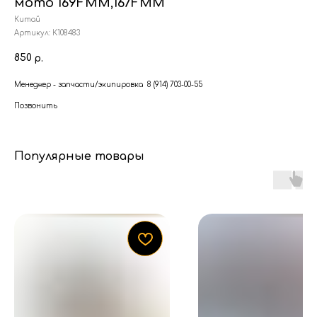
мото 169FMM,167FMM
Китай
Артикул:
К108483
850
р.
Менеджер - запчасти/экипировка 8 (914) 703-00-55
Позвонить
Популярные товары