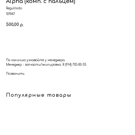
Alpha (комп. с пальцем)
Regulmoto
101947
500,00
р.
В корзину
По наличию узнавайте у менеджера.
Менеджер - запчасти/экипировка 8 (914) 703-00-55
Позвонить
Популярные товары