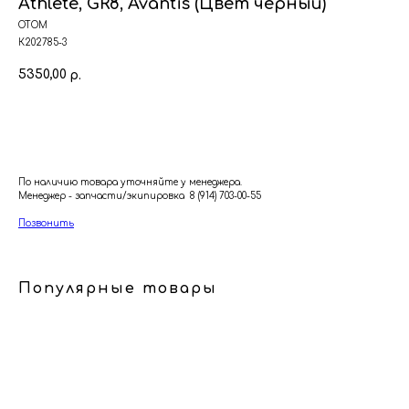
Athlete, GR8, Avantis (Цвет черный)
ОТОМ
К202785-3
5350,00
р.
В корзину
По наличию товара уточняйте у менеджера.
Менеджер - запчасти/экипировка 8 (914) 703-00-55
Позвонить
Популярные товары