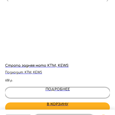
Стропа задняя мото KTM, KEWS
Шп
мо
Подходит: KTM, KEWS
650
р.
50
р
ПОДРОБНЕЕ
В КОРЗИНУ