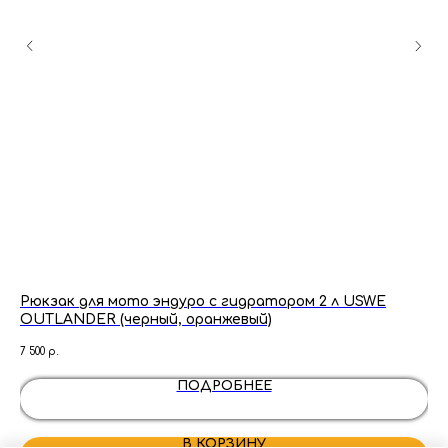
Рюкзак для мото эндуро с гидратором 2 л USWE
Ко
OUTLANDER (черный, оранжевый)
(H
7 500
р.
1 10
ПОДРОБНЕЕ
В КОРЗИНУ