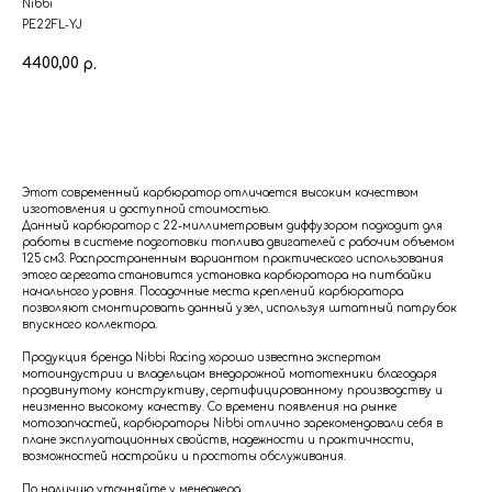
Nibbi
PE22FL-YJ
4400,00
р.
В корзину
Этот современный карбюратор отличается высоким качеством
изготовления и доступной стоимостью.
Данный карбюратор с 22-миллиметровым диффузором подходит для
работы в системе подготовки топлива двигателей с рабочим объемом
125 см3. Распространенным вариантом практического использования
этого агрегата становится установка карбюратора на питбайки
начального уровня. Посадочные места креплений карбюратора
позволяют смонтировать данный узел, используя штатный патрубок
впускного коллектора.
Продукция бренда Nibbi Racing хорошо известна экспертам
мотоиндустрии и владельцам внедорожной мототехники благодаря
продвинутому конструктиву, сертифицированному производству и
неизменно высокому качеству. Со времени появления на рынке
мотозапчастей, карбюраторы Nibbi отлично зарекомендовали себя в
плане эксплуатационных свойств, надежности и практичности,
возможностей настройки и простоты обслуживания.
По наличию уточняйте у менеджера.