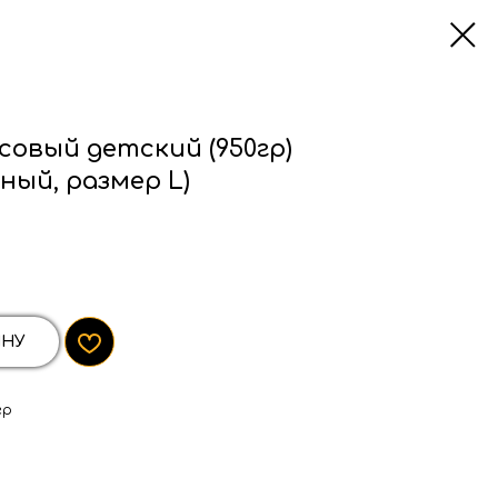
овый детский (950гр)
ный, размер L)
ИНУ
гр