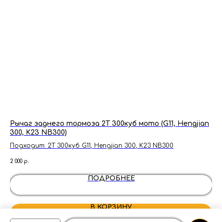
Рычаг заднего тормоза 2Т 300куб мото (G11, Hengjian
Да
300, K23 NB300)
Cr
Подходит: 2Т 300куб G11, Hengjian 300, K23 NB300
2 000
р.
650
ПОДРОБНЕЕ
В КОРЗИНУ