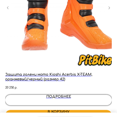
Защита голени мото Kioshi Acerbis X-TEAM,
За
оранжевый/черный (размер 42)
че
20 250
р.
16 6
ПОДРОБНЕЕ
В КОРЗИНУ