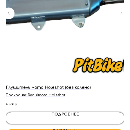
Глушитель мото Holeshot (без колена)
Са
ZS
Подходит: Regulmoto Holeshot
4 850
р.
100
ПОДРОБНЕЕ