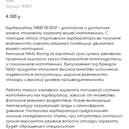
Nibbi
Артикул:
PE30SP
4 300
р.
Карбюратор NIBBI PE30SP – достойная и доступная
замена стоковому агрегату вашей мототехники. С
помощью этого спортивного карбюратора вы получите
возможность оценить реальный потенциал двигателя
вашего мотоцикла.
Компания Nibbi Racing за короткий срок сумела завоевать
признание широкого круга специалистов мотоиндустрии
и поклонников мототехники. Выпускаемые под брендом
Nibbi продукты отличают высокое качество исполнения,
надежность в эксплуатации, широкие возможности
отладки и высокий уровень производительности.
Работа такого ключевого агрегата топливной системы
мототехники как карбюратор, зависит от множества
факторов внешнего воздействия, также включающих
температуру окружающей среды и атмосферное
давление. Настройка карбюратора предполагает
наличие определенного опыта, при отсутствии которого
лучшим вариантом решения вопроса отладки агрегата
будет обращение к специалистам.