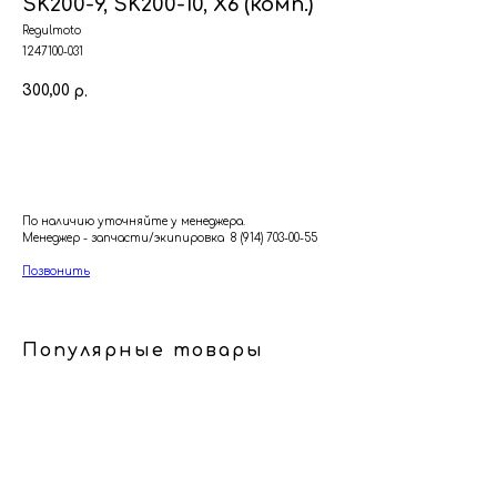
SK200-9, SK200-10, X6 (комп.)
Regulmoto
1247100-031
300,00
р.
В корзину
По наличию уточняйте у менеджера.
Менеджер - запчасти/экипировка 8 (914) 703-00-55
Позвонить
Популярные товары