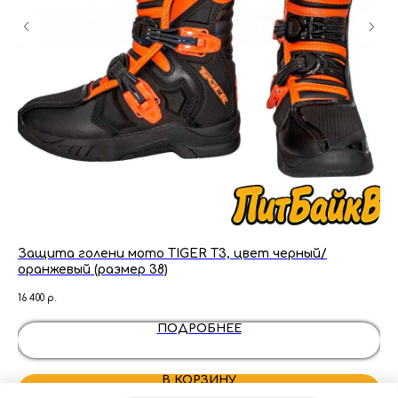
й
Защита голени мото TIGER T3, цвет черный/
Мо
оранжевый (размер 38)
52
16 400
р.
3 70
ПОДРОБНЕЕ
В КОРЗИНУ