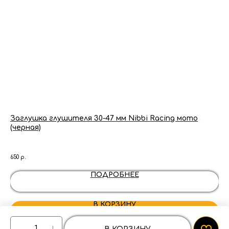
Заглушка глушителя 30-47 мм Nibbi Racing мото
Ко
(черная)
(м
650
р.
3 8
ПОДРОБНЕЕ
В КОРЗИНУ