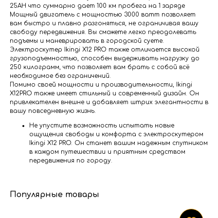
25AH что суммарно дает 100 км пробега на 1 заряде
Мощный двигатель с мощностью 3000 ватт позволяет
вам быстро и плавно разгоняться, не ограничивая вашу
свободу передвижения. Вы сможете легко преодолевать
подъемы и маневрировать в городской суете.
Электроскутер Ikingi X12 PRO также отличается высокой
грузоподъемностью, способен выдерживать нагрузку до
250 килограмм, что позволяет вам брать с собой всё
необходимое без ограничений.
Помимо своей мощности и производительности, Ikingi
X12PRO также имеет стильный и современный дизайн. Он
привлекателен внешне и добавляет штрих элегантности в
вашу повседневную жизнь.
Не упустите возможность испытать новые
ощущения свободы и комфорта с электроскутером
Ikingi X12 PRO. Он станет вашим надежным спутником
в каждом путешествии и приятным средством
передвижения по городу.
Популярные товары