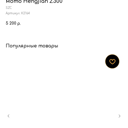
мото Hengjian Z300
SZC
Артикул:
К2164
5 200
р.
Популярные товары