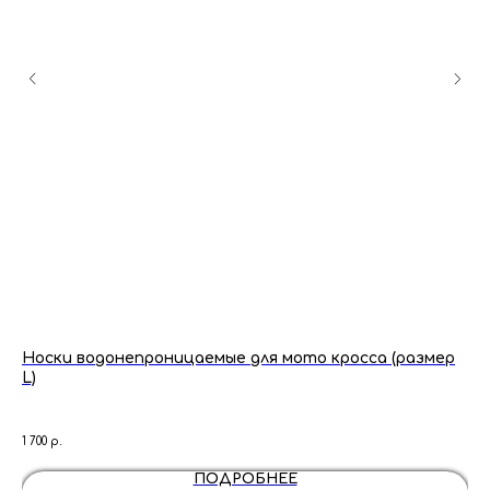
Носки водонепроницаемые для мото кросса (размер
За
L)
че
Ле
1 700
р.
16 3
ПОДРОБНЕЕ