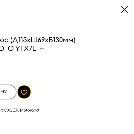
р (Д113xШ69xВ130мм)
OTO YTX7L-H
ИНУ
t 003, ZR, Motoland