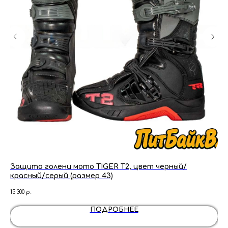
Защита голени мото TIGER T2, цвет черный/
Мо
красный/серый (размер 43)
си
15 300
р.
2 6
ПОДРОБНЕЕ