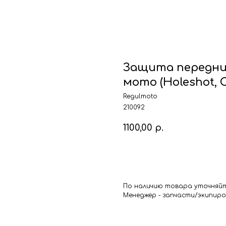
Защита передни
мото (Holeshot, C
Regulmoto
210092
1100,00
р.
В корзину
По наличию товара уточняйт
Менеджер - запчасти/экипировк