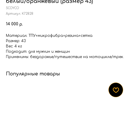
белый/оранжевый (размер 43)
SCOYCO
Артикул:
К72828
14 000
р.
Материал: ТПУ+микрофибра+резина+сетка
Размер: 43
Вес: 4 кг
Подходит: для мужчин и женщин
Применимы: бездорожье/путешествие на мотоцикле/трек.
Популярные товары