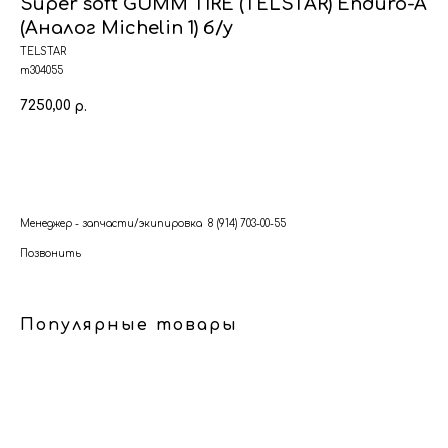
Super soft GUMM TIRE (TELSTAR) Enduro-A
(Аналог Michelin 1) б/у
TELSTAR
т304055
7250,00
р.
В корзину
Менеджер - запчасти/экипировка 8 (914) 703-00-55
Позвонить
Популярные товары