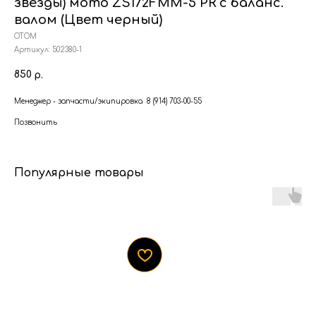
звезды) мото ZS172FMM-5 PR с баланс.
валом (Цвет черный)
OTOM
Артикул:
502380-1
850
р.
Менеджер - запчасти/экипировка 8 (914) 703-00-55
Позвонить
Популярные товары