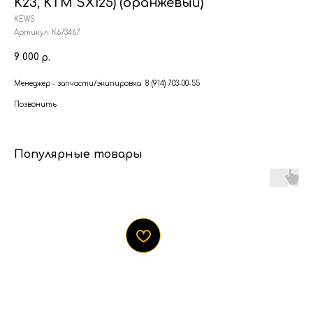
K23, KTM SX125) (оранжевый)
KEWS
Артикул:
К673467
9 000
р.
Менеджер - запчасти/экипировка 8 (914) 703-00-55
Позвонить
Популярные товары