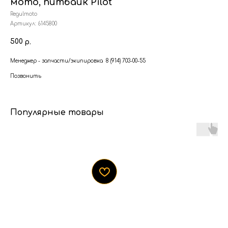
мото, питбайк Pilot
Regulmoto
Артикул:
6145800
500
р.
Менеджер - запчасти/экипировка 8 (914) 703-00-55
Позвонить
Популярные товары