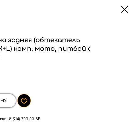
а задняя (обтекатель
R+L) комп. мото, питбайк
)
ИНУ
ка 8 (914) 703-00-55