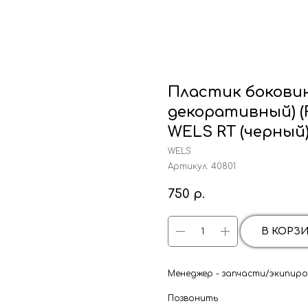
Пластик боковин
декоративный) (
WELS RT (черный
WELS
Артикул:
40801
750
р.
В КОРЗ
Менеджер - запчасти/экипиров
Позвонить