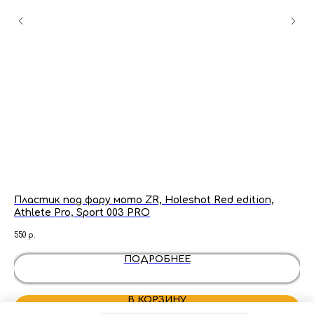
Пластик под фару мото ZR, Holeshot Red edition,
Ло
Athlete Pro, Sport 003 PRO
550
550
р.
ПОДРОБНЕЕ
В КОРЗИНУ