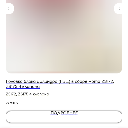
Головка блока цилиндра (ГБЦ) в сборе мото ZS172,
Зв
ZS175 4 клапана
ZS172, ZS175 4 клапана
1 00
27 900
р.
ПОДРОБНЕЕ