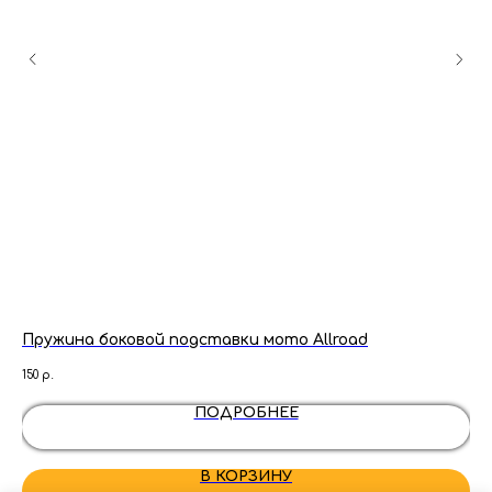
T
Пружина боковой подставки мото Allroad
Пл
Pil
150
р.
500
ПОДРОБНЕЕ
В КОРЗИНУ