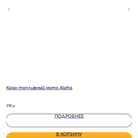
ар
Кран топливный мото Alpha
Тр
пи
2Т)
250
р.
300
ПОДРОБНЕЕ
В КОРЗИНУ