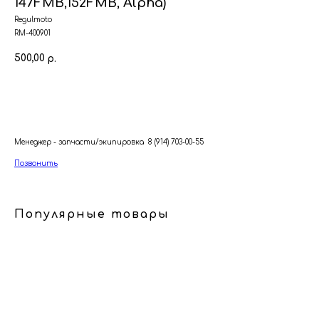
147FMB,152FMB, Alpha)
Regulmoto
RM-400901
500,00
р.
В корзину
Менеджер - запчасти/экипировка 8 (914) 703-00-55
Позвонить
Популярные товары