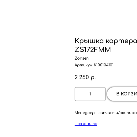
Крышка картера 
ZS172FMM
Zonsen
Артикул:
К100104101
2 250
р.
В КОРЗ
Менеджер - запчасти/экипиров
Позвонить