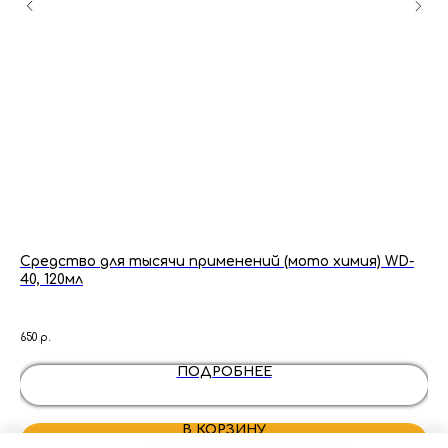
N
Средство для тысячи применений (мото химия) WD-
Ст
40, 120мл
(О
650
р.
750
ПОДРОБНЕЕ
В КОРЗИНУ