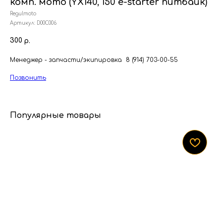
комп. мото (YX140, 150 e-starter питбайк)
Regulmoto
Артикул:
D00C006
300
р.
Менеджер - запчасти/экипировка 8 (914) 703-00-55
Позвонить
Популярные товары