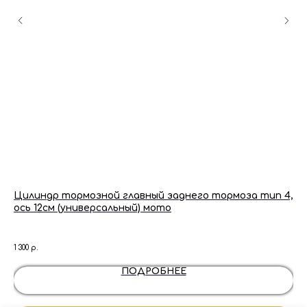
Цилиндр тормозной главный заднего тормоза тип 4,
Фи
ось 12см (универсальный) мото
3 35
1 300
р.
ПОДРОБНЕЕ