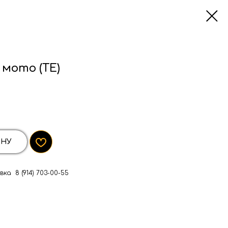
 мото (TE)
ИНУ
ка 8 (914) 703-00-55