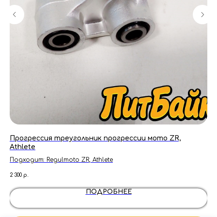
 W-
Прогрессия треугольник прогрессии мото ZR,
Кр
Athlete
Подходит: Regulmoto ZR, Athlete
170
2 300
р.
ПОДРОБНЕЕ