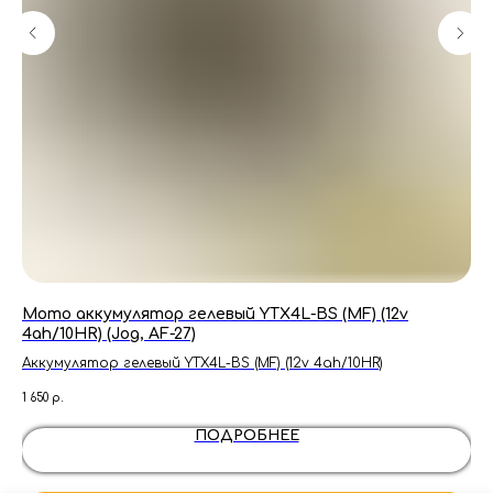
Мото аккумулятор гелевый YTX4L-BS (MF) (12v
Це
4ah/10HR) (Jog, AF-27)
14
Аккумулятор гелевый YTX4L-BS (MF) (12v 4ah/10HR)
1 650
р.
250
ПОДРОБНЕЕ