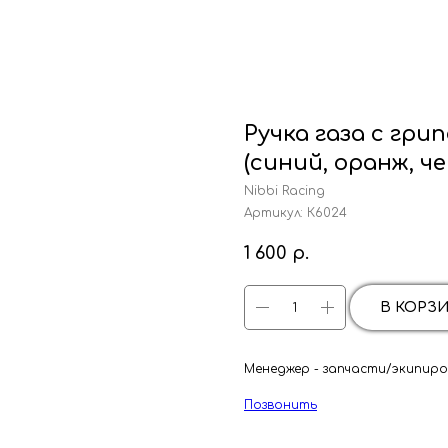
Ручка газа с гри
(синий, оранж, че
Nibbi Racing
Артикул:
К6024
1 600
р.
В КОРЗ
Менеджер - запчасти/экипиров
Позвонить