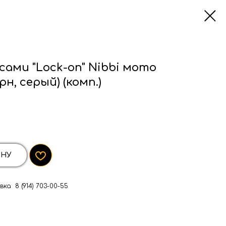
псами "Lock-on" Nibbi мото
рн, серый) (комп.)
ИНУ
ка 8 (914) 703-00-55