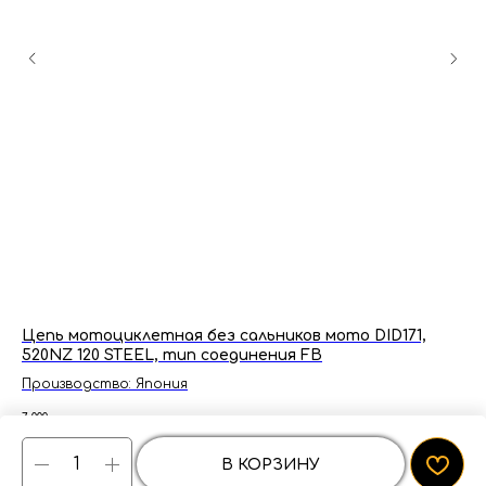
Цепь мотоциклетная без сальников мото DID171,
Сп
520NZ 120 STEEL, тип соединения FB
Z1
Производство: Япония
7 000
р.
80
р
ПОДРОБНЕЕ
В КОРЗИНУ