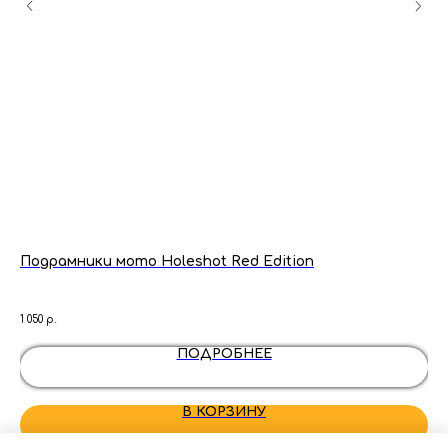
Подрамники мото Holeshot Red Edition
Св
Пр
1 050
р.
400
ПОДРОБНЕЕ
В КОРЗИНУ