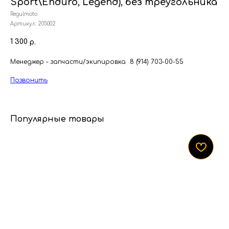
Sport\Enduro, Legend), без треугольника
Regulmoto
Артикул:
205002
1 300
р.
Менеджер - запчасти/экипировка 8 (914) 703-00-55
Позвонить
Популярные товары