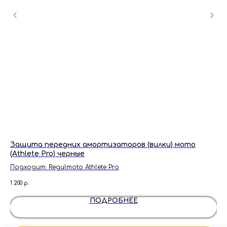
Защита передних амортизаторов (вилки) мото
Це
(Athlete Pro) черные
Подходит: Regulmoto Athlete Pro
900
1 200
р.
ПОДРОБНЕЕ