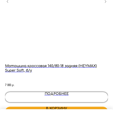
Мотошина кроссовая 140/80-18 задняя (HEYMAX)
Зв
Super Soft, б/у
Ho
7 000
р.
550
ПОДРОБНЕЕ
В КОРЗИНУ