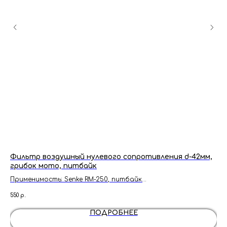
Фильтр воздушный нулевого сопротивления d-42мм,
По
грибок мото, питбайк
кл
Применимость: Senke RM-250, питбайк
Тип фильтра: Воздушный
550
р.
1 95
ПОДРОБНЕЕ