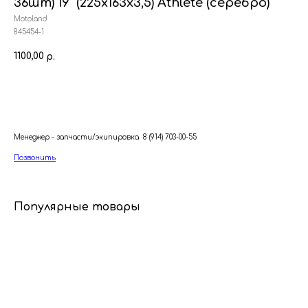
36шт) 19" (225х163х3,5) Athlete (серебро)
Motoland
845454-1
1100,00
р.
В корзину
Менеджер - запчасти/экипировка 8 (914) 703-00-55
Позвонить
Популярные товары