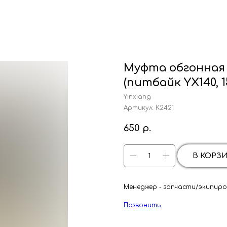
Муфта обгонная
(питбайк YX140, 15
Yinxiang
Артикул:
К2421
650
р.
В КОРЗ
Менеджер - запчасти/экипиров
Позвонить