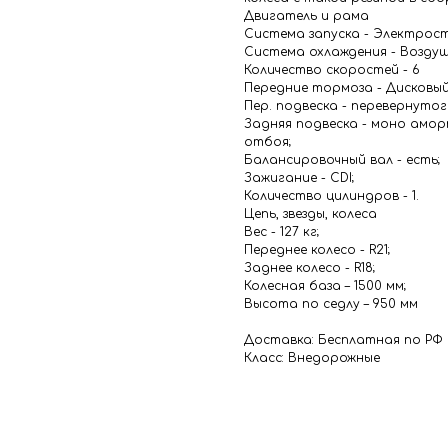
Двигатель и рама
Система запуска - Электрос
Система охлаждения - Воздуш
Количество скоростей - 6
Передние тормоза - Дисковый
Пер. подвеска - перевернутог
Задняя подвеска - моно амор
отбоя;
Балансировочный вал - есть;
Зажигание - CDI;
Количество цилиндров - 1.
Цепь, звезды, колеса
Вес - 127 кг;
Переднее колесо - R21;
Заднее колесо - R18;
Колесная база – 1500 мм;
Высота по седлу – 950 мм
Доставка: Бесплатная по РФ
Класс: Внедорожные