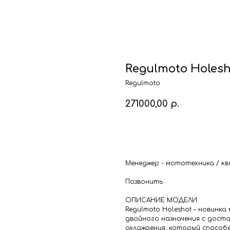
Regulmoto Holes
Regulmoto
271000,00
р.
В корзину
Менеджер - мототехника / ква
Позвонить
ОПИСАНИЕ МОДЕЛИ
Regulmoto Holeshot – новинк
двойного назначения с дос
охлаждения, который способе