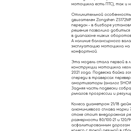
мотоцикла есть ПТС), так и н
Отличительной особенность
двигателем Zongshen ZS172MN
передач – в бигборе установ
решение позволило добитьс
в диапазоне низких оборото
А наличие балансирного вала
эксплуатацию мотоцикла на 
комфортной.
Эта модель стала первой в л
конструкции мотоцикла легл
2021 года. Подвеска байка 
спереди в траверсах перевер
амортизаторы (аналог SHOWA
Задняя часть подвески собр
рычагов прогрессии и регул
Колеса диаметром 21/18 дюйм
алюминиевого сплава марки 7
стоке стоит внедорожная ре
размерности 80/100-21 и 120/
асфальтированным дорогам 
колеса с такой резиной в сбо