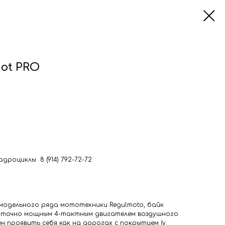
hot PRO
дроциклы 8 (914) 792-72-72
а модельного ряда мототехники Regulmoto, байк
таточно мощным 4-тактным двигателем воздушного
н проявить себя как на дорогах с покрытием (у