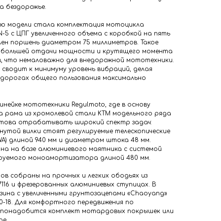
а бездорожье.
ю модели стала комплектация мотоцикла
-5 с ЦПГ увеличенного объема с коробкой на пять
лен поршень диаметром 75 миллиметров. Такое
я большей отдачи мощности и крутящего момента
в, что немаловажно для внедорожной мототехники.
 сводит к минимуму уровень вибраций, делая
дорогах общего пользования максимально
инейке мототехники Regulmoto, где в основу
а рама из хромолевой стали KTM модельного ряда
готова отрабатывать широкий спектр задач:
нутой вилки стоят регулируемые телескопические
) длиной 940 мм и диаметром штока 48 мм.
ана на базе алюминиевого маятника с системой
ируемого моноамортизатора длиной 480 мм.
ов собраны на прочных и легких ободьях из
116 и фрезерованных алюминиевых ступицах. В
зина с увеличенными грунтозацепами «Chaoyang»
90-18. Для комфортного передвижения по
понадобится комплект мотардовых покрышек или
ре.