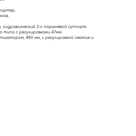
тартер;
ная;
, гидравлический 2-х поршневой суппорт;
о типа с регулировками 47мм;
тизатором, 480 мм, с регулировкой сжатия и